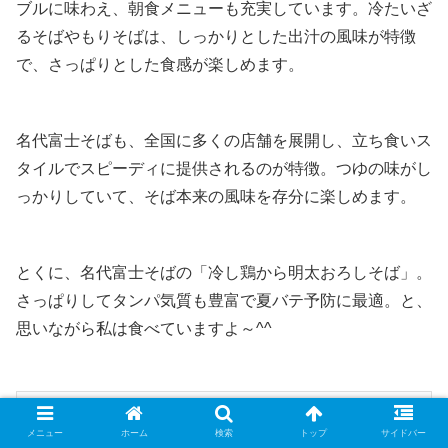
ブルに味わえ、朝食メニューも充実しています。冷たいざ
るそばやもりそばは、しっかりとした出汁の風味が特徴
で、さっぱりとした食感が楽しめます。
名代富士そばも、全国に多くの店舗を展開し、立ち食いス
タイルでスピーディに提供されるのが特徴。つゆの味がし
っかりしていて、そば本来の風味を存分に楽しめます。
とくに、名代富士そばの「冷し鶏から明太おろしそば」。
さっぱりしてタンパ気質も豊富で夏バテ予防に最適。と、
思いながら私は食べていますよ～^^
【期間限定】
メニュー
ホーム
検索
トップ
サイドバー