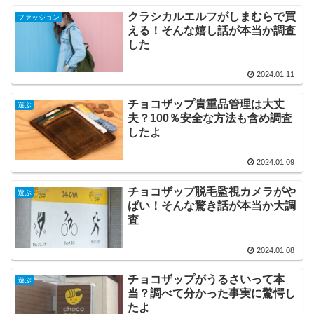
クラシカルエルフがしまむらで買
ファッション
える！そんな嬉し話が本当か調査
した
2024.01.11
チョコザップ貴重品管理は大丈
遊ぶ
夫？100％安全な方法も含め調査
したよ
2024.01.09
チョコザップ脱毛監視カメラがや
遊ぶ
ばい！そんな驚き話が本当か大調
査
2024.01.08
チョコザップがうるさいって本
遊ぶ
当？調べて分かった事実に驚愕し
たよ