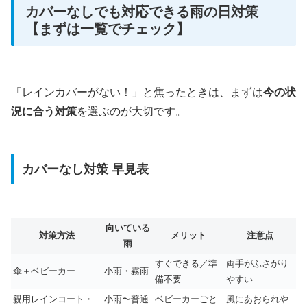
カバーなしでも対応できる雨の日対策
【まずは一覧でチェック】
「レインカバーがない！」と焦ったときは、まずは
今の状
況に合う対策
を選ぶのが大切です。
カバーなし対策 早見表
向いている
対策方法
メリット
注意点
雨
すぐできる／準
両手がふさがり
傘＋ベビーカー
小雨・霧雨
備不要
やすい
親用レインコート・
小雨〜普通
ベビーカーごと
風にあおられや