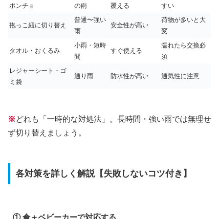
ポンチョ
の雨
覆える
すい
普通〜強い
荷物が多いと大
抱っこ紐に切り替え
安全性が高い
雨
変
小雨・短時
濡れたら交換必
タオル・おくるみ
すぐ使える
間
須
レジャーシート・ゴ
通り雨
防水性が高い
通気性に注意
ミ袋
※
どれも「一時的な対処法」。長時間・強い雨では無理せ
ず切り替えましょう。
各対策を詳しく解説【失敗しないコツ付き】
① 傘＋ベビーカーで対応する