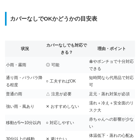
カバーなしでOKかどうかの目安表
カバーなしでも対応で
状況
理由・ポイント
きる？
傘やポンチョで十分対応
小雨・霧雨
◎ 可能
できる
通り雨・パラパラ降
短時間なら代用品で対応
○ 工夫すればOK
る程度
可
普通の雨
△ 注意が必要
足元・蒸れ対策が必須
濡れ＋冷え＋安全面のリ
強い雨・風あり
✕ おすすめしない
スク大
赤ちゃんへの影響が少な
移動が5〜10分以内
○ 対応しやすい
い
体温低下・蒸れの心配あ
30分以上の移動
✕ 避けたい