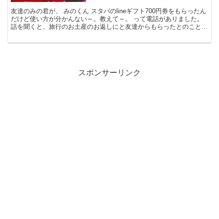
友達のみの君が、 みのくん スタバのlineギフト700円券をもらったん
だけど使い方が分かんない～。教えて～。 って電話がありました。
話を聞くと、旅行のお土産のお返しにと友達からもらったとのこと。
でも、スタバ自体にあまり行かないみの君。全く...
スポンサーリンク