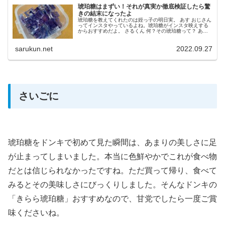
琥珀糖はまずい！それが真実か徹底検証したら驚
きの結末になったよ
琥珀糖を教えてくれたのは姪っ子の明日実。 あす おじさん
ってインスタやっているよね。琥珀糖がインスタ映えする
からおすすめだよ。 さるくん 何？その琥珀糖って？ あす
お菓子だよ！私も子供達も大好きでよく食べてるんだよ。
さるくん まったく知...
sarukun.net
2022.09.27
さいごに
琥珀糖をドンキで初めて見た瞬間は、あまりの美しさに足
が止まってしまいました。本当に色鮮やかでこれが食べ物
だとは信じられなかったですね。ただ買って帰り、食べて
みるとその美味しさにびっくりしました。そんなドンキの
「きらら琥珀糖」おすすめなので、甘党でしたら一度ご賞
味くださいね。