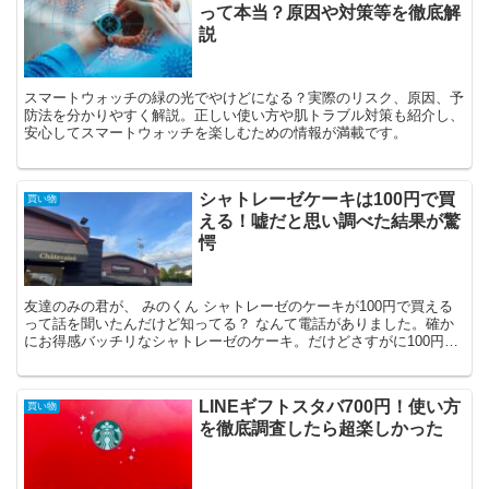
って本当？原因や対策等を徹底解
説
スマートウォッチの緑の光でやけどになる？実際のリスク、原因、予
防法を分かりやすく解説。正しい使い方や肌トラブル対策も紹介し、
安心してスマートウォッチを楽しむための情報が満載です。
シャトレーゼケーキは100円で買
買い物
える！嘘だと思い調べた結果が驚
愕
友達のみの君が、 みのくん シャトレーゼのケーキが100円で買える
って話を聞いたんだけど知ってる？ なんて電話がありました。確か
にお得感バッチリなシャトレーゼのケーキ。だけどさすがに100円の
ケーキはないはず。だから、 さるくん そんな話あ...
LINEギフトスタバ700円！使い方
買い物
を徹底調査したら超楽しかった