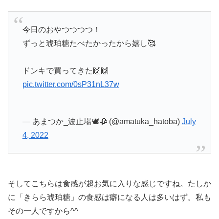
今日のおやつつつつ！
ずっと琥珀糖たべたかったから嬉し🥰
ドンキで買ってきた🙌🙌
pic.twitter.com/0sP31nL37w
— あまつか_波止場🕊🥀 (@amatuka_hatoba)
July
4, 2022
そしてこちらは食感が超お気に入りな感じですね。たしか
に「きらら琥珀糖」の食感は癖になる人は多いはず。私も
その一人ですから^^