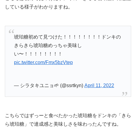
している様子がわかりますね。
琥珀糖初めて見つけた！！！！！！！！ドンキの
きらきら琥珀糖めっちゃ美味し
い〜！！！！！！！！
pic.twitter.com/Fmx5bzVtep
— シラタキユニョ🌱 (@ssrtkyn)
April 11, 2022
こちらではずっーと食べたかった琥珀糖をドンキの「きら
ら琥珀糖」で達成感と美味しさを味わったんですね。