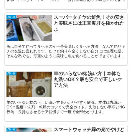
利用します。ですが、姪っ子が言う誕生日ケーキの予約で...
スーパータチヤの鮮魚！その安さ
買い物
と美味さには正直度肝を抜かれた
よ
魚は自分で釣って食べるのが一番美味しく食べる方法、なんて釣りキ
チの友達に言われます。だけど釣りを全くしない自分には無理な話。
そんな私でも、毎週のように美味し魚を食べることができています。
それはスーパータチヤで魚を買っているからです。このス...
羊のいらない枕 洗い方｜本体も
買い物
丸洗いOK？最も安全で正しいケ
ア方法
羊のいらない枕の正しい洗い方をわかりやすく解説。本体は丸洗い
OK？温度・洗剤・乾燥のコツまで完全ガイド。失敗しない手順とNG
行為、長持ちさせるケア習慣まで一度で全部わかります。
スマートウォッチ緑の光でやけど
買い物