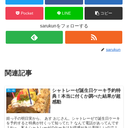
Pocket
LINE
コピー
sarukunをフォローする
sarukun
関連記事
シャトレーゼ誕生日ケーキ予約特
買い物
典！本当に付くか調べた結果が超
感動
姪っ子の明日実から、 あす おじさん。シャトレーゼで誕生日ケーキ
を予約すると特典が付くって知ってた？ なんて電話があってんです
よね～。私もシャトレーゼのケーキはお得感があり美味しいのでよく