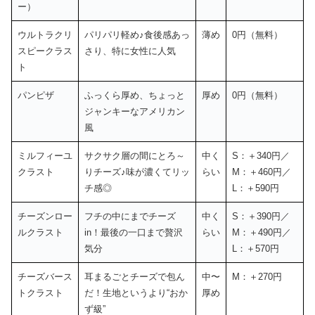
ー）
ウルトラクリ
パリパリ軽め♪食後感あっ
薄め
0円（無料）
スピークラス
さり、特に女性に人気
ト
パンピザ
ふっくら厚め、ちょっと
厚め
0円（無料）
ジャンキーなアメリカン
風
ミルフィーユ
サクサク層の間にとろ～
中く
S：＋340円／
クラスト
りチーズ♪味が濃くてリッ
らい
M：＋460円／
チ感◎
L：＋590円
チーズンロー
フチの中にまでチーズ
中く
S：＋390円／
ルクラスト
in！最後の一口まで贅沢
らい
M：＋490円／
気分
L：＋570円
チーズバース
耳まるごとチーズで包ん
中〜
M：＋270円
トクラスト
だ！生地というより“おか
厚め
ず級”