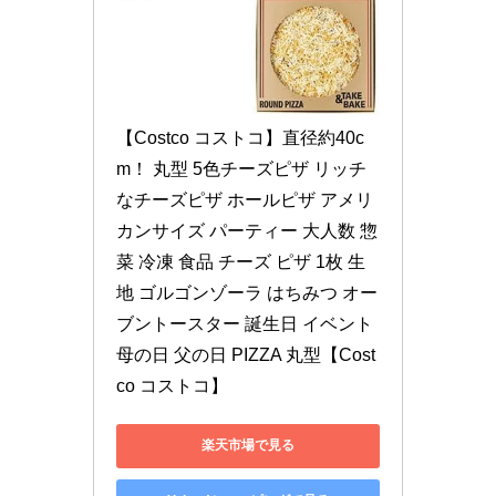
【Costco コストコ】直径約40c
m！ 丸型 5色チーズピザ リッチ
なチーズピザ ホールピザ アメリ
カンサイズ パーティー 大人数 惣
菜 冷凍 食品 チーズ ピザ 1枚 生
地 ゴルゴンゾーラ はちみつ オー
ブントースター 誕生日 イベント 
母の日 父の日 PIZZA 丸型【Cost
co コストコ】
楽天市場で見る