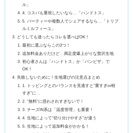
ル」
4. コスパも重視したいなら…「ハンドトス」
5. パーティーや複数人でシェアするなら…「トリプ
ルミルフィーユ」
どうしても迷ったらコレを選べばOK！
最初に選ぶならこの3つ！
追加料金ありだけど…満足度爆上がりな贅沢生地
初心者さんは「ハンドトス」か「パンピザ」で
OK！
失敗しないために！生地選びの注意点まとめ
1. トッピングとのバランスを見逃すと“重すぎor軽
すぎ”に…
2. “無料”に惑わされすぎないで！
3. チーズIN系は「温度管理」も重要！
4. 生地によって“切り分けやすさ”が違う
5. 生地によって追加料金がかかる！