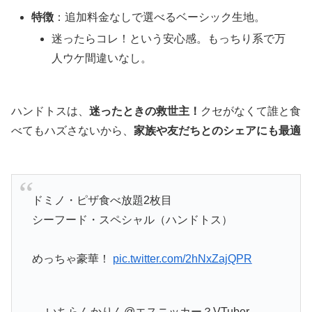
特徴
：追加料金なしで選べるベーシック生地。
迷ったらコレ！という安心感。もっちり系で万
人ウケ間違いなし。
ハンドトスは、
迷ったときの救世主！
クセがなくて誰と食
べてもハズさないから、
家族や友だちとのシェアにも最適
ドミノ・ピザ食べ放題2枚目
シーフード・スペシャル（ハンドトス）
めっちゃ豪華！
pic.twitter.com/2hNxZajQPR
— いちらんかりん@エスニッカー？VTuber