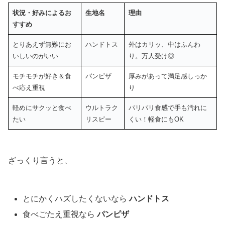
状況・好みによるお
生地名
理由
すすめ
とりあえず無難にお
ハンドトス
外はカリッ、中はふんわ
いしいのがいい
り。万人受け◎
モチモチが好き＆食
パンピザ
厚みがあって満足感しっか
べ応え重視
り
軽めにサクッと食べ
ウルトラク
パリパリ食感で手も汚れに
たい
リスピー
くい！軽食にもOK
ざっくり言うと、
とにかくハズしたくないなら
ハンドトス
食べごたえ重視なら
パンピザ