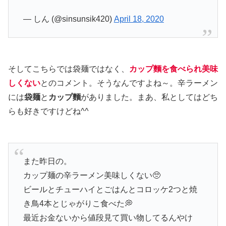
— しん (@sinsunsik420)
April 18, 2020
そしてこちらでは袋麺ではなく、
カップ麵を食べられ美味
しくない
とのコメント。そうなんですよね～。辛ラーメン
には
袋麺
と
カップ麵
がありました。まあ、私としてはどち
らも好きですけどね^^
また昨日の。
カップ麺の辛ラーメン美味しくない🥺
ビールとチューハイとごはんとコロッケ2つと焼
き鳥4本とじゃがりこ食べた💭
最近お金ないから値段見て買い物してるんやけ