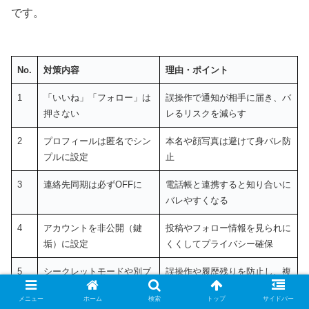
です。
No.
対策内容
理由・ポイント
1
「いいね」「フォロー」は
誤操作で通知が相手に届き、バ
押さない
レるリスクを減らす
2
プロフィールは匿名でシン
本名や顔写真は避けて身バレ防
プルに設定
止
3
連絡先同期は必ずOFFに
電話帳と連携すると知り合いに
バレやすくなる
4
アカウントを非公開（鍵
投稿やフォロー情報を見られに
垢）に設定
くくしてプライバシー確保
5
シークレットモードや別ブ
誤操作や履歴残りを防止し、複
ラウザを使い分ける
数アカウント管理も楽に
メニュー
ホーム
検索
トップ
サイドバー