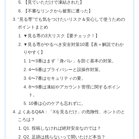
【見ていただけで凍結された】
【不審なリンクから被害に遭った】
“見る専”でも気をつけたいリスク＆安心して使うための
ポイントまとめ
▼見る専の3大リスク【要チェック！】
▼見る専がやるべき安全対策10選【表＋解説でわか
りやすく】
1〜3番はまず「身バレ」を防ぐ基本の対策。
4〜5番はプライバシーと誤操作対策。
6〜7番はセキュリティの要。
8〜9番は凍結やアカウント管理に関するポイン
ト。
10番は心のケアも忘れずに。
よくあるQ&A：「Xを見るだけ」の危険性、ホントのと
ころは？
Q1. 投稿しなければ絶対安全なのでは？
Q2. 足跡は残らないって聞いたけど本当？