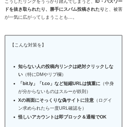
こうしたリンクをうっかり踏んでしまうと、
ID・パスワー
ドを抜き取られたり、勝手にスパム投稿されたり
と、被害
が一気に広がってしまうことも…。
【こんな対策を】
知らない人の投稿内リンクは絶対クリックしな
い
（特にDMやリプ欄）
「bit.ly」「t.co」など短縮URLは慎重に
（中身
が分からないものはスルーが鉄則）
Xの画面にそっくりな偽サイトに注意
（ログイ
ン求められたら一度URL確認を）
怪しいアカウントは即ブロック＆通報でOK