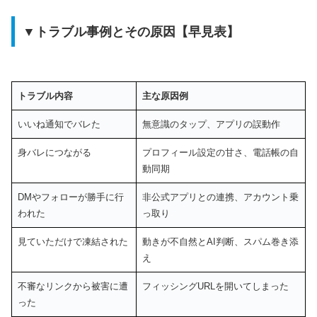
▼トラブル事例とその原因【早見表】
トラブル内容
主な原因例
いいね通知でバレた
無意識のタップ、アプリの誤動作
身バレにつながる
プロフィール設定の甘さ、電話帳の自
動同期
DMやフォローが勝手に行
非公式アプリとの連携、アカウント乗
われた
っ取り
見ていただけで凍結された
動きが不自然とAI判断、スパム巻き添
え
不審なリンクから被害に遭
フィッシングURLを開いてしまった
った