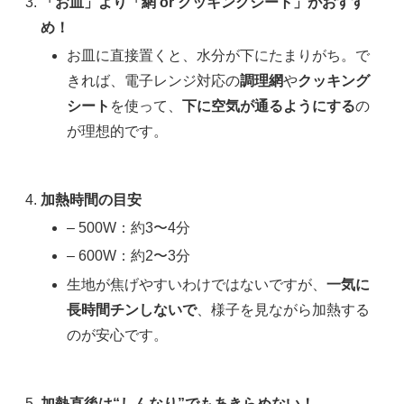
「お皿」より「網 or クッキングシート」がおすす
め！
お皿に直接置くと、水分が下にたまりがち。で
きれば、電子レンジ対応の
調理網
や
クッキング
シート
を使って、
下に空気が通るようにする
の
が理想的です。
加熱時間の目安
– 500W：約3〜4分
– 600W：約2〜3分
生地が焦げやすいわけではないですが、
一気に
長時間チンしないで
、様子を見ながら加熱する
のが安心です。
加熱直後は“しんなり”でもあきらめない！