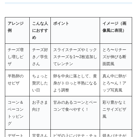
アレンジ
こんな人
ポイント
イメージ（画
例
におすす
像風に表現）
め
チーズ増
チーズ好
スライスチーズやミック
とろ〜りチー
し増しピ
き／学生
スチーズを1〜2枚追加し
ズが伸びる断
ザ
さん
てレンチン
面図風
半熟卵の
ちょっと
卵を中央に落として、黄
真ん中に卵が
せピザ
贅沢した
身がトロっと半熟になる
とろ〜ん！ア
い日
よう調整
ップ写真風
コーン＆
お子さま
甘みのあるコーンとベー
彩り豊かなミ
ベーコン
向け
コンで食べやすく！
ニサイズピザ
トッピン
風
グ
デザート
甘党さん
ピザの上にバナナ・チョ
焼きバナナが