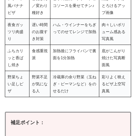
風バナナ
／変わり
コソースを乗せてチン♪
とろけるアッ
ピザ
種好き
プ画像
夜食ガッ
遅い時間
ハム・ウインナーをちぎ
肉々しいボリ
ツリ肉盛
のお腹す
ってのせてレンジで加熱
ューム感ある
り
き対策
写真風
ふちカリ
食感重視
加熱後にフライパンで裏
底がこんがり
ッと香ば
派
面を1分加熱
焼けた写真断
し焼き
面風
野菜ちょ
野菜不足
冷蔵庫の余り野菜（玉ね
彩りよく映え
い足しピ
が気にな
ぎ・ピーマンなど）をの
るピザ上空写
ザ
る人
せるだけ
真風
補足ポイント：