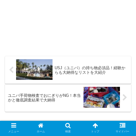
USJ（ユニバ）の持ち物必須品！経験か
らも大納得なリストを大紹介
ユニバ手荷物検査でおにぎりがNG！本当
かと徹底調査結果で大納得
ホーム
遊ぶ
ユニバ
メニュー
ホーム
検索
トップ
サイドバー