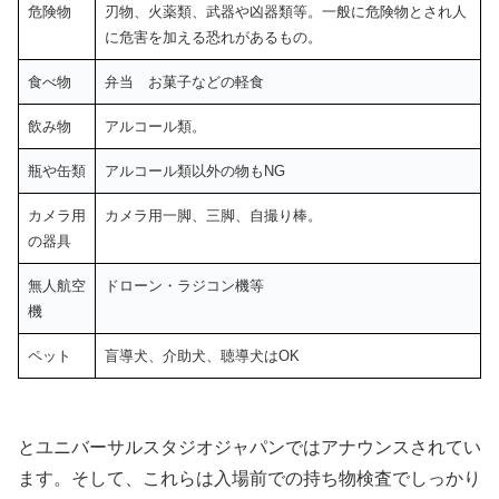
危険物
刃物、火薬類、武器や凶器類等。一般に危険物とされ人
に危害を加える恐れがあるもの。
食べ物
弁当 お菓子などの軽食
飲み物
アルコール類。
瓶や缶類
アルコール類以外の物もNG
カメラ用
カメラ用一脚、三脚、自撮り棒。
の器具
無人航空
ドローン・ラジコン機等
機
ペット
盲導犬、介助犬、聴導犬はOK
とユニバーサルスタジオジャパンではアナウンスされてい
ます。そして、これらは入場前での持ち物検査でしっかり