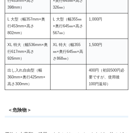
行453mm×高さ
×奥行645㎜×高さ
398mm）
326㎜）
L 大型（幅357mm×奥
L 大型（幅355㎜
1,000円
行453mm×高さ
×奥行645㎜×高さ
802mm）
567㎜）
XL 特大（幅536mm×奥
XL 特大（幅355
1,500円
行617mm×高さ
㎜×奥行645㎜×高
926mm）
さ868㎜）
出し入れ自由型（幅
400円（初回500円必
360mm×奥行425mm×
要ですが、使用後
高さ300mm）
100円返却）
＜危険物＞