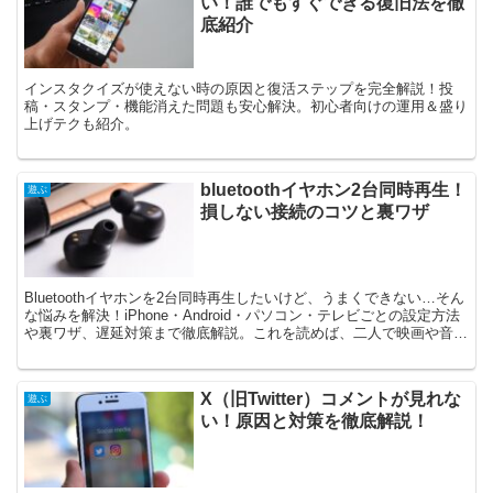
い！誰でもすぐできる復旧法を徹
底紹介
インスタクイズが使えない時の原因と復活ステップを完全解説！投
稿・スタンプ・機能消えた問題も安心解決。初心者向けの運用＆盛り
上げテクも紹介。
bluetoothイヤホン2台同時再生！
遊ぶ
損しない接続のコツと裏ワザ
Bluetoothイヤホンを2台同時再生したいけど、うまくできない…そん
な悩みを解決！iPhone・Android・パソコン・テレビごとの設定方法
や裏ワザ、遅延対策まで徹底解説。これを読めば、二人で映画や音楽
を快適に楽しめます。
X（旧Twitter）コメントが見れな
遊ぶ
い！原因と対策を徹底解説！