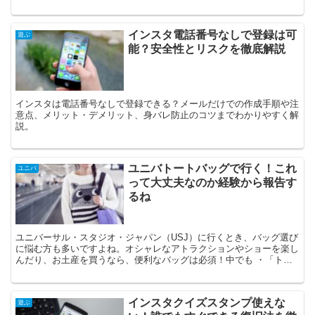
インスタ電話番号なしで登録は可
遊ぶ
能？安全性とリスクを徹底解説
インスタは電話番号なしで登録できる？メールだけでの作成手順や注
意点、メリット・デメリット、身バレ防止のコツまでわかりやすく解
説。
ユニバトートバッグで行く！これ
ユニバ
って大丈夫なのか経験から報告す
るね
ユニバーサル・スタジオ・ジャパン（USJ）に行くとき、バッグ選び
に悩む方も多いですよね。オシャレなアトラクションやショーを楽し
んだり、お土産を買うなら、便利なバッグは必須！中でも ・「トー
トバッグで行っても大丈夫かな？」 という声をよく耳に...
インスタクイズスタンプ使えな
遊ぶ