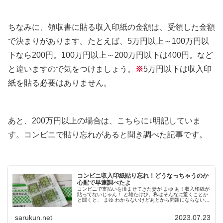
ちなみに、領収書に貼る収入印紙の金額は、受領した金額
で決まりがあります。たとえば、5万円以上～100万円以
下なら200円。100万円以上～200万円以下は400円。など
と違いますので気をつけましょう。
※
5万円以下は収入印
紙を貼る必要はありません。
あと、200万円以上の場合は、こちらに↓明記していま
す。コンビニで貼り忘れがあると聞き調べた記事です。
コンビニ収入印紙貼り忘れ！どうなっちゃうのか
心配で早速調べたよ
コンビニで支払いを済ませてきた妻が まゆ あ！収入印紙が
貼ってないじゃん！ と雄たけび。私はそんなに驚くことか
と聞くと、 まゆ わからないけどあとから問題にならないか
なぁ～。 と心配している様子(^^; ただ、私もそのような
経験がないので、...
sarukun.net
2023.07.23