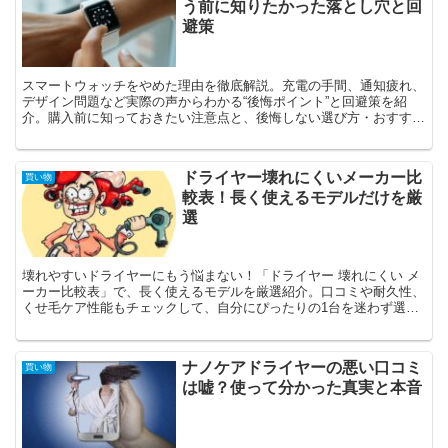
う前に知りたかった落とし穴と回
避策
スマートウォッチをやめた理由を徹底解説。充電の手間、通知疲れ、
デザイン問題など実際の声からわかる“後悔ポイント”と回避策を紹
介。購入前に知っておきたい注意点と、後悔しない選び方・おすすめ
代替モデルまでわかります。
ドライヤー壊れにくいメーカー比
買い物
較表！長く使えるモデルだけを厳
選
壊れやすいドライヤーにもう悩まない！「ドライヤー 壊れにくい メ
ーカー比較表」で、長く使えるモデルを厳選紹介。口コミや耐久性、
くせ毛ケア性能もチェックして、自分にぴったりの1台を迷わず選べ
ます。
ナノケアドライヤーの悪い口コミ
買い物
は嘘？使って分かった真実と本音