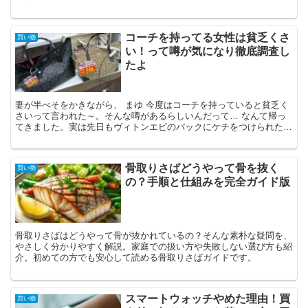
コーチを持ってる女性は貧乏くさ
買い物
い！って噂が気になり徹底調査し
たよ
妻が半べそをかきながら、 まゆ 今度はコーチを持っていると貧乏く
さいって言われた～。そんな噂があるらしいんだって… なんて帰っ
てきました。実は先日もヴィトンエピのバックにケチをつけられたば
かり。だからよけに腹が立っているようす(^^; だけ...
骨取りさばどうやって骨を抜く
買い物
の？手順と仕組みを完全ガイド版
骨取りさばはどうやって骨が抜かれているの？そんな素朴な疑問を、
やさしく分かりやすく解説。家庭での扱い方や失敗しない選び方も紹
介。初めての方でも安心して読める骨取りさばガイドです。
スマートウォッチやめた理由！買
買い物