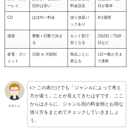
ーレイ
旧作は安い
料金設定
日が基本
CD
ほぼ均一料金
借り放題パ
約1週間
ックあり
漫画
冊数＋日数で決ま
セット割で
2泊3日／7泊8
る
安くなる
日など
家電・ガジ
日額 or 月額制
商品ごとに
1日〜数か月ま
ェット
異なる
で柔軟
👉 この表だけでも「ジャンルによって考え
方が違う」ことが見えてきたはずです。ここ
からはさらに、ジャンル別の料金例とお得な
さるくん
借り方をまとめてチェックしていきましょ
う。