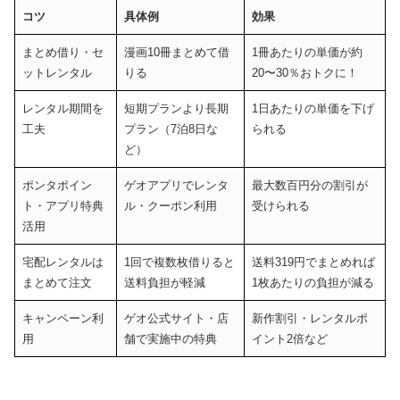
コツ
具体例
効果
まとめ借り・セ
漫画10冊まとめて借
1冊あたりの単価が約
ットレンタル
りる
20〜30％おトクに！
レンタル期間を
短期プランより長期
1日あたりの単価を下げ
工夫
プラン（7泊8日な
られる
ど）
ポンタポイン
ゲオアプリでレンタ
最大数百円分の割引が
ト・アプリ特典
ル・クーポン利用
受けられる
活用
宅配レンタルは
1回で複数枚借りると
送料319円でまとめれば
まとめて注文
送料負担が軽減
1枚あたりの負担が減る
キャンペーン利
ゲオ公式サイト・店
新作割引・レンタルポ
用
舗で実施中の特典
イント2倍など