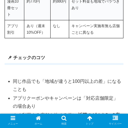
漫画10
約770円
約880円
セット料金も地域でバラつき
冊セッ
あり
ト
アプリ
あり（週末
なし
キャンペーン実施有無も店舗
割引
10%OFF）
ごとに異なる
📌 チェックのコツ
同じ作品でも「地域が違うと100円以上の差」になる
ことも
アプリクーポンやキャンペーンは「対応店舗限定」
の場合あり
よく利用する店舗を決める前に
近隣のゲオを2〜3店
比べてみる
のがおすすめ
メニュー
ホーム
検索
トップ
サイドバー