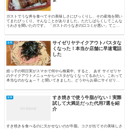
ガストでうな丼を食べてその美味しさにびっくりし、その産地を聞い
てまたびっくり。そんなことがありました。ただしばらくしてこんな
うわさを聞いたのです。 「ガストのうなぎの口コミが悪い」てこと
を。悪いってことはまずいってことにつながりますよね。 ...
サイゼリヤテイクアウトパスタな
食事
くなった！本当か店舗に早速電話
した
姪っ子の明日実がスマホで何やら検索中。すると、 あす サイゼリヤ
のテイクアウトメニューからパスタがなくなってるみたい。これって
本当なのかなぁ～？ と聞いてきました。どうやらお昼にサイゼリヤ
のパスタと考えていたようです。それがなくなっていたの...
すき焼きで使う牛脂がない！実際
食事
試して大満足だった代用7選を紹
介
すき焼きを食べるのに欠かせないのが牛脂。コクが出てその美味しさ