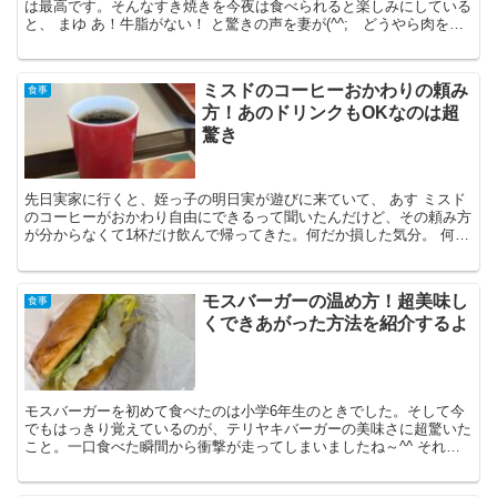
は最高です。そんなすき焼きを今夜は食べられると楽しみにしている
と、 まゆ あ！牛脂がない！ と驚きの声を妻が(^^; どうやら肉を買
った時に牛脂をもらってくるのを忘れたようです。...
ミスドのコーヒーおかわりの頼み
食事
方！あのドリンクもOKなのは超
驚き
先日実家に行くと、姪っ子の明日実が遊びに来ていて、 あす ミスド
のコーヒーがおかわり自由にできるって聞いたんだけど、その頼み方
が分からなくて1杯だけ飲んで帰ってきた。何だか損した気分。 何て
ぶつぶつ言っていました。私もよくミスドは利用します...
モスバーガーの温め方！超美味し
食事
くできあがった方法を紹介するよ
モスバーガーを初めて食べたのは小学6年生のときでした。そして今
でもはっきり覚えているのが、テリヤキバーガーの美味さに超驚いた
こと。一口食べた瞬間から衝撃が走ってしまいましたね～^^ それい
らいモスバーガーの虜になり、お小遣いができればちょく...