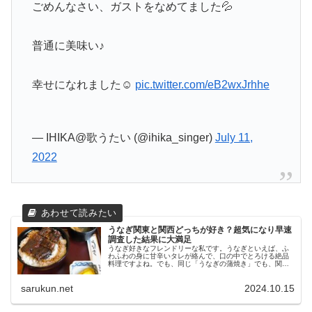
ごめんなさい、ガストをなめてました💦
普通に美味い♪
幸せになれました☺️
pic.twitter.com/eB2wxJrhhe
— IHIKA@歌うたい (@ihika_singer)
July 11,
2022
うなぎ関東と関西どっちが好き？超気になり早速
調査した結果に大満足
うなぎ好きなフレンドリーな私です。うなぎといえば、ふ
わふわの身に甘辛いタレが絡んで、口の中でとろける絶品
料理ですよね。でも、同じ「うなぎの蒲焼き」でも、関東
風と関西風では味わいがまったく異なるのが事実。 そこで
「関東風と関西風、どちらが好き...
sarukun.net
2024.10.15